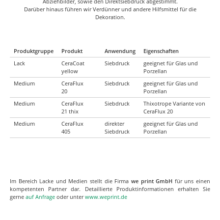
Abziehbilder, sowie den Direktsiebdruck abgestimmt.
Darüber hinaus führen wir Verdünner und andere Hilfsmittel für die
Dekoration.
Produktgruppe
Produkt
Anwendung
Eigenschaften
Lack
CeraCoat
Siebdruck
geeignet für Glas und
yellow
Porzellan
Medium
CeraFlux
Siebdruck
geeignet für Glas und
20
Porzellan
Medium
CeraFlux
Siebdruck
Thixotrope Variante von
21 thix
CeraFlux 20
Medium
CeraFlux
direkter
geeignet für Glas und
405
Siebdruck
Porzellan
Im Bereich Lacke und Medien stellt die Firma
we print GmbH
für uns einen
kompetenten Partner dar. Detaillierte Produktinformationen erhalten Sie
gerne
auf Anfrage
oder unter
www.weprint.de