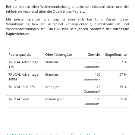
Bei der industriellen Weiterverarbeitung entscheiden Löseverhalten und der
fehlerfreie Ausbrand über die Qualität des Papiers.
Mit jahrzehntelanger Erfahrung ist man sich bei Tullis Russell dieser
Verantwortung bewusst. Aufgrund konsequenter Qualitätskontrollen und
Weiterentwicklungen ist
Tullis Russell seit Jahren weltweit der wichtigste
Papierlieferant
.
Papierqualität
Oberflächengüte
Gewicht
Stapelfeuchte
TRUCAL
Advantage
Standard
175
57 %
175
Gramm/m²
TRUCAL
Advantage
Standard
180
57 %
180M
Gramm/m²
TRUCAL
Plus 175
sehr glatt
175
55 %
Gramm/m²
TRUCAL
Gold
extrem glatt
180
55 %
Gramm/m²