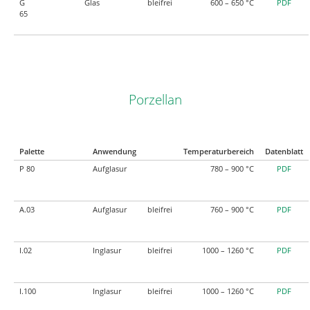
G
Glas
bleifrei
600 – 650 °C
PDF
65
Porzellan
Palette
Anwendung
Temperaturbereich
Datenblatt
P 80
Aufglasur
780 – 900 °C
PDF
A.03
Aufglasur
bleifrei
760 – 900 °C
PDF
I.02
Inglasur
bleifrei
1000 – 1260 °C
PDF
I.100
Inglasur
bleifrei
1000 – 1260 °C
PDF