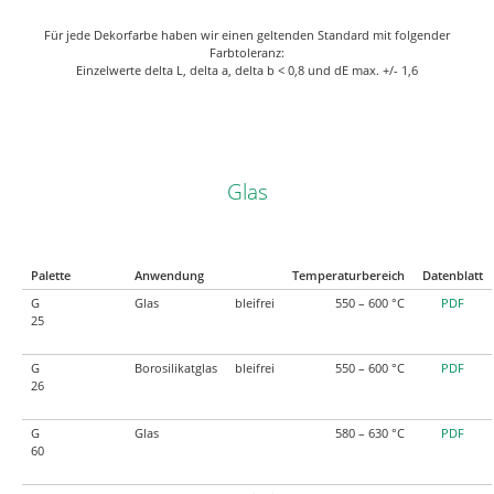
Für jede Dekorfarbe haben wir einen geltenden Standard mit folgender
Farbtoleranz:
Einzelwerte delta L, delta a, delta b < 0,8 und dE max. +/- 1,6
Glas
Palette
Anwendung
Temperaturbereich
Datenblatt
G
Glas
bleifrei
550 – 600 °C
PDF
25
G
Borosilikatglas
bleifrei
550 – 600 °C
PDF
26
G
Glas
580 – 630 °C
PDF
60